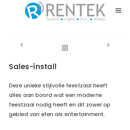
HOME
PUBLIC-EVENTS
BUSINESS-EVENTS
PRIVATE-EVENTS
Sales-install
SALES-INSTALL
Deze unieke stijlvolle feestzaal heeft
DRY-RENT
alles aan boord wat een moderne
CONTACT
feestzaal nodig heeft en dit zowel op
gebied van eten als entertainment.