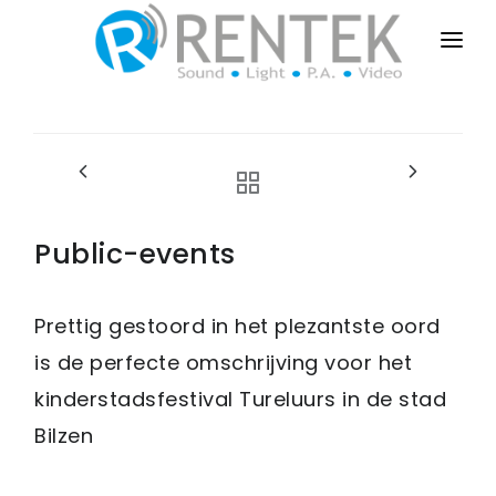
HOME
PUBLIC-EVENTS
BUSINESS-EVENTS
PRIVATE-EVENTS
Public-events
SALES-INSTALL
Prettig gestoord in het plezantste oord
DRY-RENT
is de perfecte omschrijving voor het
CONTACT
kinderstadsfestival Tureluurs in de stad
Bilzen