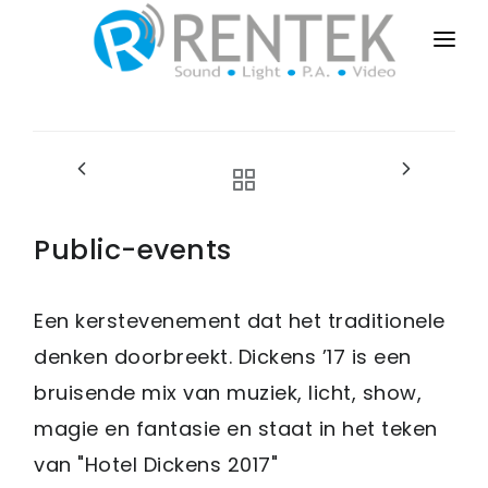
HOME
PUBLIC-EVENTS
BUSINESS-EVENTS
PRIVATE-EVENTS
Public-events
SALES-INSTALL
Een kerstevenement dat het traditionele
DRY-RENT
denken doorbreekt. Dickens ’17 is een
CONTACT
bruisende mix van muziek, licht, show,
magie en fantasie en staat in het teken
van "Hotel Dickens 2017"