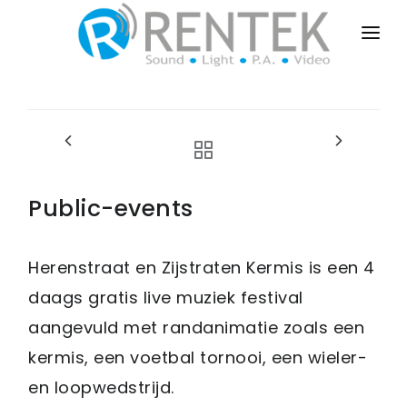
HOME
PUBLIC-EVENTS
BUSINESS-EVENTS
PRIVATE-EVENTS
Public-events
SALES-INSTALL
Herenstraat en Zijstraten Kermis is een 4
DRY-RENT
daags gratis live muziek festival
CONTACT
aangevuld met randanimatie zoals een
kermis, een voetbal tornooi, een wieler-
en loopwedstrijd.