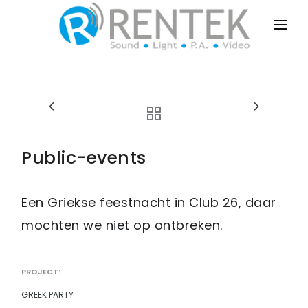
HOME
PUBLIC-EVENTS
BUSINESS-EVENTS
PRIVATE-EVENTS
Public-events
SALES-INSTALL
Een Griekse feestnacht in Club 26, daar
DRY-RENT
mochten we niet op ontbreken.
CONTACT
PROJECT:
GREEK PARTY