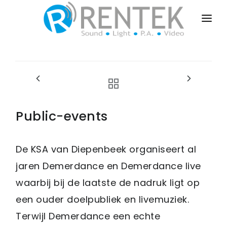
HOME
PUBLIC-EVENTS
BUSINESS-EVENTS
PRIVATE-EVENTS
Public-events
SALES-INSTALL
De KSA van Diepenbeek organiseert al
DRY-RENT
jaren Demerdance en Demerdance live
CONTACT
waarbij bij de laatste de nadruk ligt op
een ouder doelpubliek en livemuziek.
Terwijl Demerdance een echte