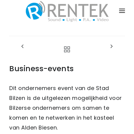
HOME
PUBLIC-EVENTS
BUSINESS-EVENTS
PRIVATE-EVENTS
Business-events
SALES-INSTALL
Dit ondernemers event van de Stad
DRY-RENT
Bilzen is de uitgelezen mogelijkheid voor
CONTACT
Bilzerse ondernemers om samen te
komen en te netwerken in het kasteel
van Alden Biesen.