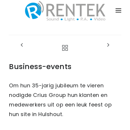
HOME
PUBLIC-EVENTS
BUSINESS-EVENTS
PRIVATE-EVENTS
Business-events
SALES-INSTALL
Om hun 35-jarig jubileum te vieren
DRY-RENT
nodigde Crius Group hun klanten en
CONTACT
medewerkers uit op een leuk feest op
hun site in Hulshout.